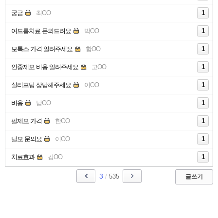
궁금
최OO
1
여드름치료 문의드려요
박OO
1
보톡스 가격 알려주세요
함OO
1
인중제모 비용 알려주세요
고OO
1
실리프팅 상담해주세요
이OO
1
비용
남OO
1
팔제모 가격
한OO
1
탈모 문의요
이OO
1
치료효과
김OO
1
3
/
535
글쓰기