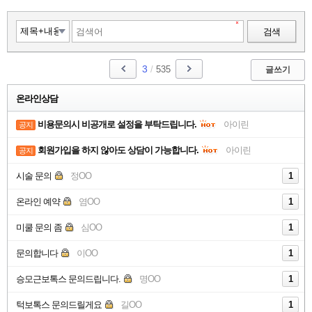
검색
3
/
535
글쓰기
온라인상담
비용문의시 비공개로 설정을 부탁드립니다.
아이린
공지
회원가입을 하지 않아도 상담이 가능합니다.
아이린
공지
시술 문의
정OO
1
온라인 예약
염OO
1
미쿨 문의 좀
심OO
1
문의합니다
이OO
1
승모근보톡스 문의드립니다.
명OO
1
턱보톡스 문의드릴게요
길OO
1